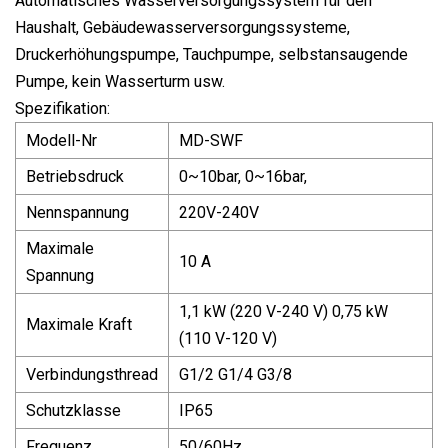
Automatisches Wasserversorgungssystem für den
Haushalt, Gebäudewasserversorgungssysteme,
Druckerhöhungspumpe, Tauchpumpe, selbstansaugende
Pumpe, kein Wasserturm usw.
Spezifikation:
Modell-Nr
MD-SWF
Betriebsdruck
0~10bar, 0~16bar,
Nennspannung
220V-240V
Maximale
10 A
Spannung
1,1 kW (220 V-240 V) 0,75 kW
Maximale Kraft
(110 V-120 V)
Verbindungsthread
G1/2 G1/4 G3/8
Schutzklasse
IP65
Frequenz
50/60Hz