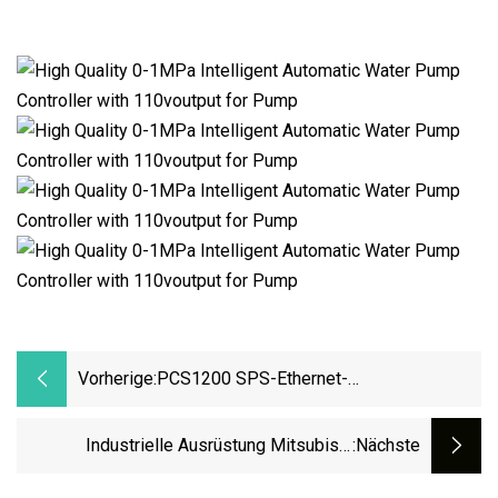
Vorherige:
PCS1200 SPS-Ethernet-
Kommunikationsmodul,
Speicherprogrammierbare Steuerung,
Industrielle Ausrüstung Mitsubishi
:nächste
Unterstützt Codesys
Programmable Logic Controller Aj71br11