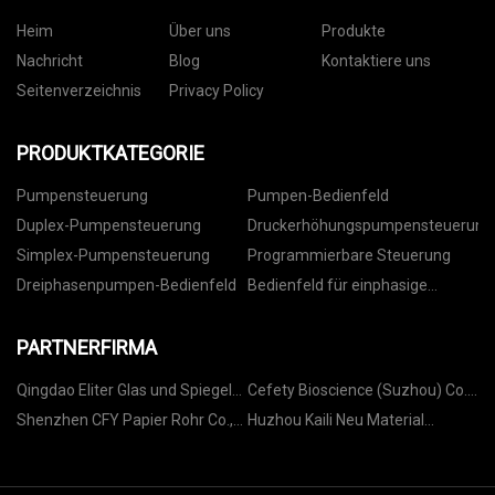
Heim
Über uns
Produkte
Nachricht
Blog
Kontaktiere uns
Seitenverzeichnis
Privacy Policy
PRODUKTKATEGORIE
Pumpensteuerung
Pumpen-Bedienfeld
Duplex-Pumpensteuerung
Druckerhöhungspumpensteuerung
Simplex-Pumpensteuerung
Programmierbare Steuerung
Dreiphasenpumpen-Bedienfeld
Bedienfeld für einphasige
Pumpe
PARTNERFIRMA
Qingdao Eliter Glas und Spiegel
Cefety Bioscience (Suzhou) Co.,
Co., Ltd.
Ltd.
Shenzhen CFY Papier Rohr Co.,
Huzhou Kaili Neu Material
Ltd.
Technologie Co., Ltd.