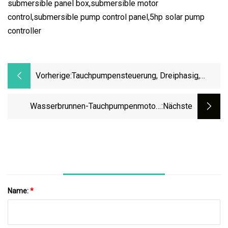
submersible panel box,submersible motor
control,submersible pump control panel,5hp solar pump
controller
Vorherige:
Tauchpumpensteuerung, Dreiphasig,
Simplex, 380 VAC, Schutzart IP66,
Vollständige Pumpenschutzfunktion,
Wasserbrunnen-Tauchpumpenmotor-
:nächste
Einfache Einstellung Und Bedienung
Leistungspumpensteuerung
Name:
*