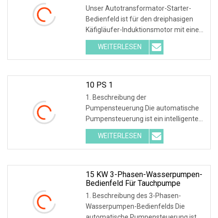
Auto-Transformator-Panel 15-PS-
Unser Autotransformator-Starter-
Motor-Bedienfeld
Bedienfeld ist für den dreiphasigen
Käfigläufer-Induktionsmotor mit einer
dreiphasigen Wechselstromspannung
WEITERLESEN
von 380 V/400 V und einer Leistung
unter 5,5 kW bis 500 kW als
Abwärtsstarter anwendbar. Der
10 PS 1
1. Beschreibung der
Pumpensteuerung Die automatische
Pumpensteuerung ist ein intelligentes
und wirtschaftliches System, das für
WEITERLESEN
mehrere Pumpen und Motoren
entwickelt wurde. Pumpensteuerung,
die Pumpen und Geräte startet und
stoppt
15 KW 3-Phasen-Wasserpumpen-
Bedienfeld Für Tauchpumpe
1. Beschreibung des 3-Phasen-
Wasserpumpen-Bedienfelds Die
automatische Pumpensteuerung ist