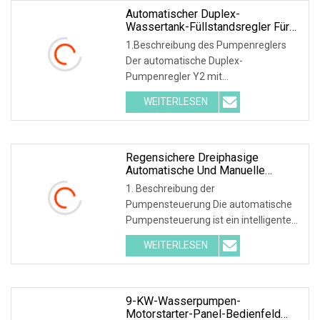
Geräte startet und stoppt
Automatischer Duplex-
Wassertank-Füllstandsregler Für
Abwasserpumpen
1.Beschreibung des Pumpenreglers
Der automatische Duplex-
Pumpenregler Y2 mit
Kunststoffgehäuse und LCD-Display ist
WEITERLESEN
ein intelligentes und wirtschaftliches
System, das für mehrere Pumpen und
Motoren entwickelt wurde
Regensichere Dreiphasige
Automatische Und Manuelle
Duplex-Wasserpumpensteuerung
1. Beschreibung der
11 KW
Pumpensteuerung Die automatische
Pumpensteuerung ist ein intelligentes
und wirtschaftliches System, das für
WEITERLESEN
mehrere Pumpen und Motoren
entwickelt wurde. Pumpensteuerung,
die Pumpen und Geräte startet und
stoppt
9-KW-Wasserpumpen-
Motorstarter-Panel-Bedienfeld