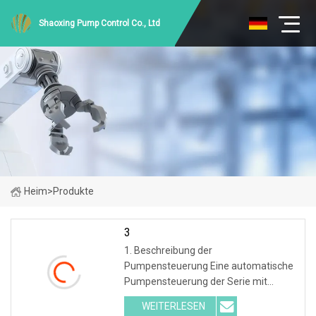
Shaoxing Pump Control Co., Ltd
Heim
>
Produkte
3
1. Beschreibung der
Pumpensteuerung Eine automatische
Pumpensteuerung der Serie mit
regensicherem Edelstahlgehäuse für
WEITERLESEN
den Außenbereich ist ein intelligentes