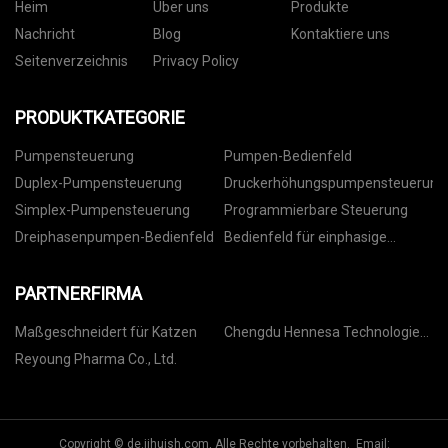
Heim
Über uns
Produkte
Nachricht
Blog
Kontaktiere uns
Seitenverzeichnis
Privacy Policy
PRODUKTKATEGORIE
Pumpensteuerung
Pumpen-Bedienfeld
Duplex-Pumpensteuerung
Druckerhöhungspumpensteuerung
Simplex-Pumpensteuerung
Programmierbare Steuerung
Dreiphasenpumpen-Bedienfeld
Bedienfeld für einphasige
Pumpe
PARTNERFIRMA
Maßgeschneidert für Katzen
Chengdu Hennesa Technologie
Co., Ltd
Reyoung Pharma Co., Ltd.
Copyright © de.jihuish.com, Alle Rechte vorbehalten. Email: