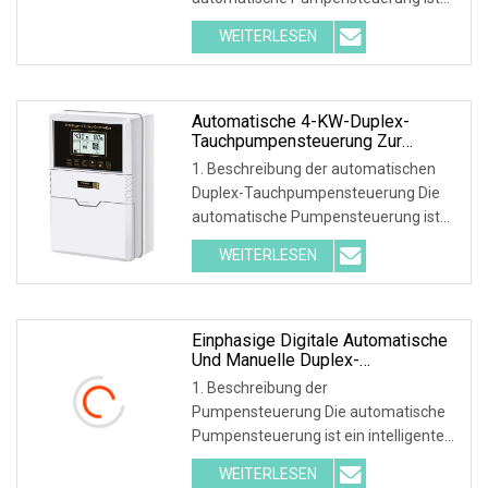
ein intelligentes und wirtschaftliches
WEITERLESEN
System, das für mehrere Pumpen und
Motoren entwickelt wurde.
Pumpensteuerung, die Pumpen
startet und stoppt
Automatische 4-KW-Duplex-
Tauchpumpensteuerung Zur
Druckpumpensteuerung
1. Beschreibung der automatischen
Duplex-Tauchpumpensteuerung Die
automatische Pumpensteuerung ist
ein intelligentes und wirtschaftliches
WEITERLESEN
System, das für mehrere Pumpen und
Motoren entwickelt wurde.
Pumpensteuerung, die startet und
Einphasige Digitale Automatische
Und Manuelle Duplex-
Wasserpumpensteuerung 2,2 KW
1. Beschreibung der
Pumpensteuerung Die automatische
Pumpensteuerung ist ein intelligentes
und wirtschaftliches System, das für
WEITERLESEN
mehrere Pumpen und Motoren