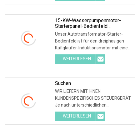
entwickelt wurde. Pumpensteuerung,
die Pumpen und Geräte startet und
stoppt
15-KW-Wasserpumpenmotor-
Starterpanel-Bedienfeld
Autotransformator-Bedienfeld 7,5-
Unser Autotransformator-Starter-
PS-Motor-Bedienfeld
Bedienfeld ist für den dreiphasigen
Käfigläufer-Induktionsmotor mit einer
dreiphasigen Wechselstromspannung
WEITERLESEN
von 380 V/400 V und einer Leistung
unter 5,5 kW bis 500 kW als
Abwärtsstarter anwendbar. Der
Suchen
WIR LIEFERN MIT IHNEN
KUNDENSPEZIFISCHES STEUERGERÄT
Je nach unterschiedlichen
Steuerungsanforderungen kann das
WEITERLESEN
Steuergerät eine pollose
Drehzahlregelung an Wasserpumpen
durch Parameter wie Steuersignale
durchführen, wie z