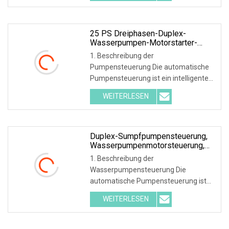
und wirtschaftliches System, das für
mehrere Pumpen und Motoren
entwickelt wurde
25 PS Dreiphasen-Duplex-
Wasserpumpen-Motorstarter-
Controller Für Den Außenbereich
1. Beschreibung der
Pumpensteuerung Die automatische
Pumpensteuerung ist ein intelligentes
und wirtschaftliches System, das für
WEITERLESEN
mehrere Pumpen und Motoren
entwickelt wurde. Pumpensteuerung,
die Pumpen und Geräte startet und
stoppt
Duplex-Sumpfpumpensteuerung,
Wasserpumpenmotorsteuerung,
Kurzschlussschutz
1. Beschreibung der
Wasserpumpensteuerung Die
automatische Pumpensteuerung ist
ein intelligentes und wirtschaftliches
WEITERLESEN
System, das für mehrere Pumpen und
Motoren entwickelt wurde.
Pumpensteuerung, die Pumpen und