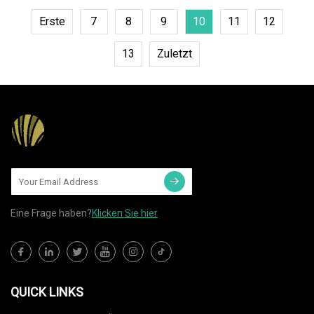
Erste
7
8
9
10
11
12
13
Zuletzt
Eine Frage haben?
Klicken Sie hier
QUICK LINKS