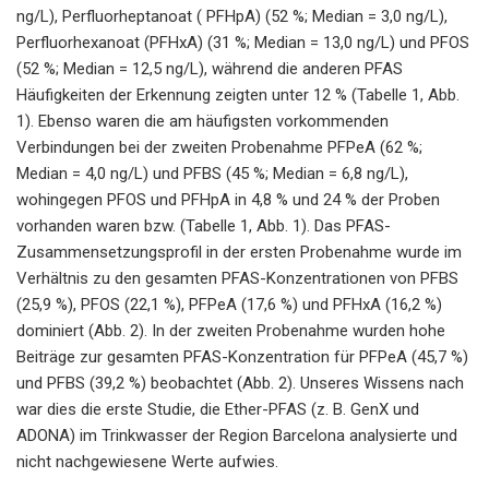
ng/L), Perfluorheptanoat ( PFHpA) (52 %; Median = 3,0 ng/L),
Perfluorhexanoat (PFHxA) (31 %; Median = 13,0 ng/L) und PFOS
(52 %; Median = 12,5 ng/L), während die anderen PFAS
Häufigkeiten der Erkennung zeigten unter 12 % (Tabelle 1, Abb.
1). Ebenso waren die am häufigsten vorkommenden
Verbindungen bei der zweiten Probenahme PFPeA (62 %;
Median = 4,0 ng/L) und PFBS (45 %; Median = 6,8 ng/L),
wohingegen PFOS und PFHpA in 4,8 % und 24 % der Proben
vorhanden waren bzw. (Tabelle 1, Abb. 1). Das PFAS-
Zusammensetzungsprofil in der ersten Probenahme wurde im
Verhältnis zu den gesamten PFAS-Konzentrationen von PFBS
(25,9 %), PFOS (22,1 %), PFPeA (17,6 %) und PFHxA (16,2 %)
dominiert (Abb. 2). In der zweiten Probenahme wurden hohe
Beiträge zur gesamten PFAS-Konzentration für PFPeA (45,7 %)
und PFBS (39,2 %) beobachtet (Abb. 2). Unseres Wissens nach
war dies die erste Studie, die Ether-PFAS (z. B. GenX und
ADONA) im Trinkwasser der Region Barcelona analysierte und
nicht nachgewiesene Werte aufwies.