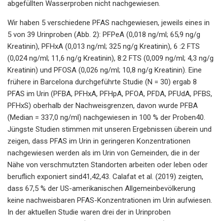
abgefüllten Wasserproben nicht nachgewiesen.
Wir haben 5 verschiedene PFAS nachgewiesen, jeweils eines in
5 von 39 Urinproben (Abb. 2): PFPeA (0,018 ng/ml; 65,9 ng/g
Kreatinin), PFHxA (0,013 ng/ml; 325 ng/g Kreatinin), 6 :2 FTS
(0,024 ng/ml; 11,6 ng/g Kreatinin), 8:2 FTS (0,009 ng/ml; 4,3 ng/g
Kreatinin) und PFOSA (0,026 ng/ml; 10,8 ng/g Kreatinin). Eine
frühere in Barcelona durchgeführte Studie (N = 30) ergab 8
PFAS im Urin (PFBA, PFHxA, PFHpA, PFOA, PFDA, PFUdA, PFBS,
PFHxS) oberhalb der Nachweisgrenzen, davon wurde PFBA
(Median = 337,0 ng/ml) nachgewiesen in 100 % der Proben40.
Jüngste Studien stimmen mit unseren Ergebnissen überein und
zeigen, dass PFAS im Urin in geringeren Konzentrationen
nachgewiesen werden als im Urin von Gemeinden, die in der
Nähe von verschmutzten Standorten arbeiten oder leben oder
beruflich exponiert sind41,42,43. Calafat et al. (2019) zeigten,
dass 67,5 % der US-amerikanischen Allgemeinbevölkerung
keine nachweisbaren PFAS-Konzentrationen im Urin aufwiesen.
In der aktuellen Studie waren drei der in Urinproben