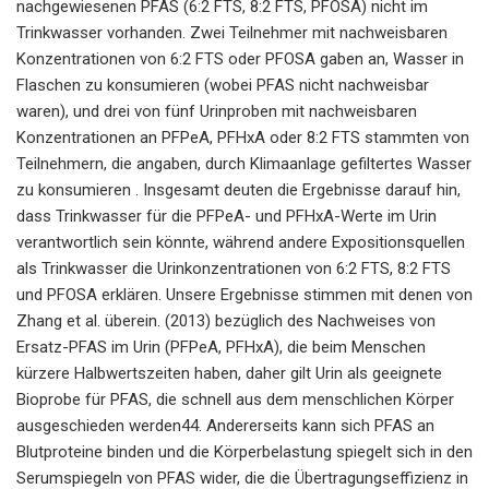
nachgewiesenen PFAS (6:2 FTS, 8:2 FTS, PFOSA) nicht im
Trinkwasser vorhanden. Zwei Teilnehmer mit nachweisbaren
Konzentrationen von 6:2 FTS oder PFOSA gaben an, Wasser in
Flaschen zu konsumieren (wobei PFAS nicht nachweisbar
waren), und drei von fünf Urinproben mit nachweisbaren
Konzentrationen an PFPeA, PFHxA oder 8:2 FTS stammten von
Teilnehmern, die angaben, durch Klimaanlage gefiltertes Wasser
zu konsumieren . Insgesamt deuten die Ergebnisse darauf hin,
dass Trinkwasser für die PFPeA- und PFHxA-Werte im Urin
verantwortlich sein könnte, während andere Expositionsquellen
als Trinkwasser die Urinkonzentrationen von 6:2 FTS, 8:2 FTS
und PFOSA erklären. Unsere Ergebnisse stimmen mit denen von
Zhang et al. überein. (2013) bezüglich des Nachweises von
Ersatz-PFAS im Urin (PFPeA, PFHxA), die beim Menschen
kürzere Halbwertszeiten haben, daher gilt Urin als geeignete
Bioprobe für PFAS, die schnell aus dem menschlichen Körper
ausgeschieden werden44. Andererseits kann sich PFAS an
Blutproteine ​​binden und die Körperbelastung spiegelt sich in den
Serumspiegeln von PFAS wider, die die Übertragungseffizienz in