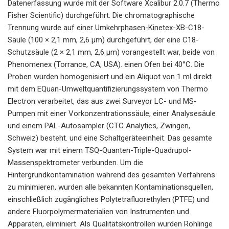
Datenerfassung wurde mit der Software Xcalibur 2.0.7 (Thermo
Fisher Scientific) durchgeführt. Die chromatographische
Trennung wurde auf einer Umkehrphasen-Kinetex-XB-C18-
Säule (100 × 2,1 mm, 2,6 μm) durchgeführt, der eine C18-
Schutzsäule (2 × 2,1 mm, 2,6 μm) vorangestellt war, beide von
Phenomenex (Torrance, CA, USA). einen Ofen bei 40°C. Die
Proben wurden homogenisiert und ein Aliquot von 1 ml direkt
mit dem EQuan-Umweltquantifizierungssystem von Thermo
Electron verarbeitet, das aus zwei Surveyor LC- und MS-
Pumpen mit einer Vorkonzentrationssäule, einer Analysesäule
und einem PAL-Autosampler (CTC Analytics, Zwingen,
Schweiz) besteht. und eine Schaltgeräteeinheit. Das gesamte
System war mit einem TSQ-Quanten-Triple-Quadrupol-
Massenspektrometer verbunden. Um die
Hintergrundkontamination während des gesamten Verfahrens
zu minimieren, wurden alle bekannten Kontaminationsquellen,
einschließlich zugängliches Polytetrafluorethylen (PTFE) und
andere Fluorpolymermaterialien von Instrumenten und
Apparaten, eliminiert. Als Qualitätskontrollen wurden Rohlinge