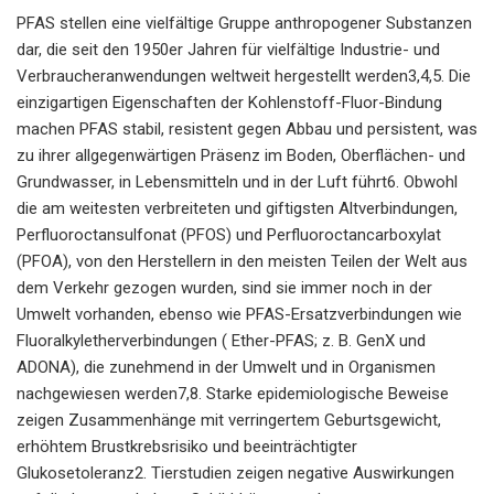
PFAS stellen eine vielfältige Gruppe anthropogener Substanzen
dar, die seit den 1950er Jahren für vielfältige Industrie- und
Verbraucheranwendungen weltweit hergestellt werden3,4,5. Die
einzigartigen Eigenschaften der Kohlenstoff-Fluor-Bindung
machen PFAS stabil, resistent gegen Abbau und persistent, was
zu ihrer allgegenwärtigen Präsenz im Boden, Oberflächen- und
Grundwasser, in Lebensmitteln und in der Luft führt6. Obwohl
die am weitesten verbreiteten und giftigsten Altverbindungen,
Perfluoroctansulfonat (PFOS) und Perfluoroctancarboxylat
(PFOA), von den Herstellern in den meisten Teilen der Welt aus
dem Verkehr gezogen wurden, sind sie immer noch in der
Umwelt vorhanden, ebenso wie PFAS-Ersatzverbindungen wie
Fluoralkyletherverbindungen ( Ether-PFAS; z. B. GenX und
ADONA), die zunehmend in der Umwelt und in Organismen
nachgewiesen werden7,8. Starke epidemiologische Beweise
zeigen Zusammenhänge mit verringertem Geburtsgewicht,
erhöhtem Brustkrebsrisiko und beeinträchtigter
Glukosetoleranz2. Tierstudien zeigen negative Auswirkungen