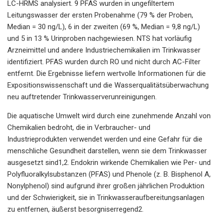
LC-HRMS analysiert. 9 PFAS wurden in ungefiltertem
Leitungswasser der ersten Probenahme (79 % der Proben,
Median = 30 ng/L), 6 in der zweiten (69 %, Median = 9,8 ng/L)
und 5 in 13 % Urinproben nachgewiesen. NTS hat vorläufig
Arzneimittel und andere Industriechemikalien im Trinkwasser
identifiziert. PFAS wurden durch RO und nicht durch AC-Filter
entfernt. Die Ergebnisse liefern wertvolle Informationen für die
Expositionswissenschaft und die Wasserqualitätsüberwachung
neu auftretender Trinkwasserverunreinigungen.
Die aquatische Umwelt wird durch eine zunehmende Anzahl von
Chemikalien bedroht, die in Verbraucher- und
Industrieprodukten verwendet werden und eine Gefahr für die
menschliche Gesundheit darstellen, wenn sie dem Trinkwasser
ausgesetzt sind1,2. Endokrin wirkende Chemikalien wie Per- und
Polyfluoralkylsubstanzen (PFAS) und Phenole (z. B. Bisphenol A,
Nonylphenol) sind aufgrund ihrer großen jährlichen Produktion
und der Schwierigkeit, sie in Trinkwasseraufbereitungsanlagen
zu entfernen, äußerst besorgniserregend2.