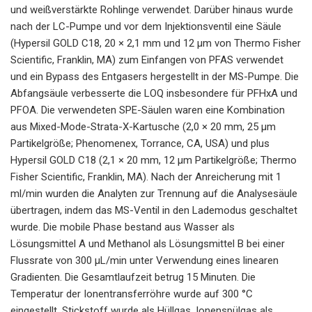
und weißverstärkte Rohlinge verwendet. Darüber hinaus wurde
nach der LC-Pumpe und vor dem Injektionsventil eine Säule
(Hypersil GOLD C18, 20 × 2,1 mm und 12 μm von Thermo Fisher
Scientific, Franklin, MA) zum Einfangen von PFAS verwendet
und ein Bypass des Entgasers hergestellt in der MS-Pumpe. Die
Abfangsäule verbesserte die LOQ insbesondere für PFHxA und
PFOA. Die verwendeten SPE-Säulen waren eine Kombination
aus Mixed-Mode-Strata-X-Kartusche (2,0 × 20 mm, 25 μm
Partikelgröße; Phenomenex, Torrance, CA, USA) und plus
Hypersil GOLD C18 (2,1 × 20 mm, 12 μm Partikelgröße; Thermo
Fisher Scientific, Franklin, MA). Nach der Anreicherung mit 1
ml/min wurden die Analyten zur Trennung auf die Analysesäule
übertragen, indem das MS-Ventil in den Lademodus geschaltet
wurde. Die mobile Phase bestand aus Wasser als
Lösungsmittel A und Methanol als Lösungsmittel B bei einer
Flussrate von 300 µL/min unter Verwendung eines linearen
Gradienten. Die Gesamtlaufzeit betrug 15 Minuten. Die
Temperatur der Ionentransferröhre wurde auf 300 °C
eingestellt. Stickstoff wurde als Hüllgas, Ionenspülgas als