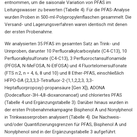
entnommen, um die saisonale Variation von PFAS im
Leitungswasser zu bewerten (Tabelle 4). Für die PFAS-Analyse
wurden Proben in 500-ml-Polypropylenflaschen gesammelt. Die
Versand- und Lagerungsverfahren waren identisch mit denen
der ersten Probenahme.
Wir analysierten 35 PFAS im gesamten Satz an Trink- und
Urinproben, darunter 10 Perfluoralkylcarboxylate (C4-C13), 10
Perfluoralkylsulfonate (C4-C13), 3 Perfluoroctansulfonamide
(PFOSA, N-MeFOSA, N-EtFOSA) und 4 Fluortelomersulfonate
(FTS n:2, n = 4, 6, 8 und 10) und 8 Ether-PFAS, einschließlich
HFPO-DA (2,3,3,3-Tetrafluor-2-(1,1,2,2,3, 3,3-
Heptafluorpropoxy)-propansäure [Gen X]), ADONA
(Dodecafluor-3H-4,8-dioxanonanoat) und chloriertes PFAS
(Tabelle 4 und Ergänzungstabelle 3). Darüber hinaus wurden in
der ersten Probenahmekampagne Bisphenol A und Nonylphenol
in Trinkwasserproben analysiert (Tabelle 4). Die Nachweis-
und/oder Quantifizierungsgrenzen für PFAS, Bisphenol A und
Nonylphenol sind in der Ergänzungstabelle 3 aufgeführt.